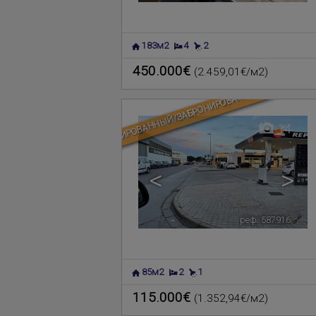
183м2
4
2
450.000€
(2.459,01€/м2)
ЗАБРОНИРОВАННЫЙ/ЗАБРОНИРОВАННАЯ
14
<
>
реф. 587916
🔗
85м2
2
1
115.000€
(1.352,94€/м2)