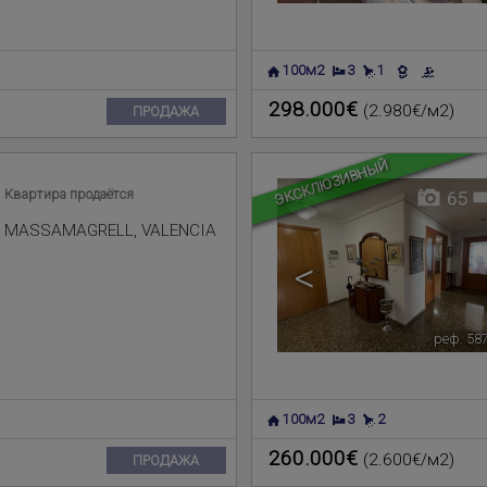
100м2
3
1
298.000€
(2.980€/м2)
ПРОДАЖА
ЭКСКЛЮЗИВНЫЙ
Квартира продаётся
65
MASSAMAGRELL
,
VALENCIA
<
реф. 58
100м2
3
2
260.000€
(2.600€/м2)
ПРОДАЖА