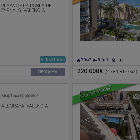
PLAYA DE LA POBLA DE
FARNALS
,
VALENCIA
<
реф. CIMF-60
Virtual tours
79м2
3
1
220.000€
(2.784,81€/м2)
ПРОДАЖА
ЭКСКЛЮЗИВНЫЙ
Квартира продаётся
ALBORAYA
,
VALENCIA
<
реф. 63