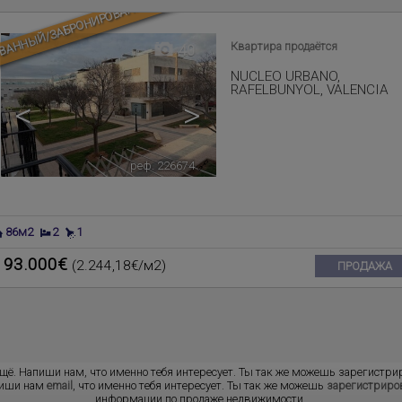
ВАННЫЙ/ЗАБРОНИРОВАННАЯ
Квартира продаётся
40
NUCLEO URBANO
,
RAFELBUNYOL
,
VALENCIA
<
>
реф. 226674
🔗
86м2
2
1
193.000€
(2.244,18€/м2)
ПРОДАЖА
ещё. Напиши нам, что именно тебя интересует. Ты так же можешь зарегистр
пиши нам
email
, что именно тебя интересует. Ты так же можешь
зарегистриро
информации по продаже недвижимости.