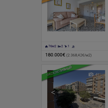
<
>
реф. CIMF-608694
🔗
76м2
2
1
180.000€
(2.368,42€/м2)
ЭКСКЛЮЗИВНЫЙ
41
<
>
реф. 633875
🔗